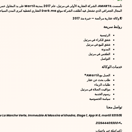
المجال الجغرافي الذي تشتغل فيه أطلقت الشركة موقع Dark.ma العقاري لتغطية كبرى المدن السياحية في المغرب، بالإضافة إلى منصة WWmaroc.com الخاص ببيع وكراء جميع أنواع المركبات واليخوت..
وكالة عقارية مرخّصة — خبرة منذ 2017
روابط سريعة
الرئيسية
شقق للكراء في مرتيل
شقق للبيع في مرتيل
المدونة
الطقس في مرتيل
التواصل
خدمات الوكالة
العمل مع AMartil®
طلب بحث عن عقار
طلبات الزبناء
مواقيت الصلاة في مرتيل
رسوم الخدمة
سياسة الخصوصية
تواصل معنا
v La Marche Verte, Immeuble Al Massira el khadra, Etage 1, App N 6, martil 93150
+212644409300
مراسلة عبر واتساب