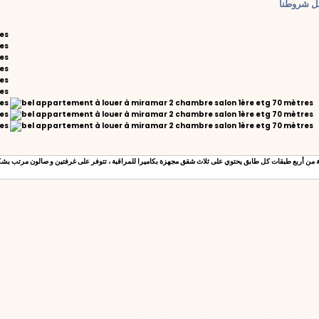
كل شروطنا
حية بميرامار ، مساحتها 70 متر في الطابق الأول بعمارة مكونة من أربع طبقات كل طابق يحتوي على ثلاث شقق مجهزة بكاميرا للمراقبة ، تتوفر ع