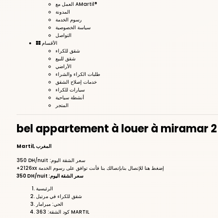
العمل مع AMartil®
المدونة
رسوم الخدمة
سياسة الخصوصية
التواصل
الأقسام
شقق للكراء
شقق للبيع
الأراضي
طلبات الكراء والشراء
خدمات إصلاح الشقق
سيارات للكراء
أنشطة سياحية
المتجر
bel appartement à louer à miramar 2
Martil, المغرب
:سعر الشقة اليوم
DH/nuit
350
+2126xx إضغط هنا للإتصال بنا
بإتصالك بنا فأنت توافق على رسوم الخدمة
:سعر الشقة اليوم
DH/nuit
350
الرئيسية
شقق للكراء في مرتيل
الحي: ميرامار
كود الشقة: 363 MARTIL