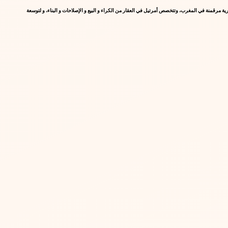
 2017 بمدينة Martil على يد المقاول عمر حمداني, و حصلت الشركة على دعم حكومي من المبادرة الوطنية للتنمية البشرية عام 2019 لإنشاء أول وكالة عقارية مرقمنة في المغرب، وتتخصص أمرتيل في العقار من الكراء و البيع و الإصلاحات و البناء، و لتوسعة