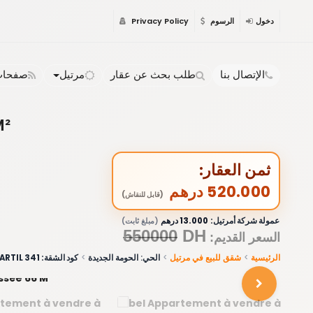
دخول
الرسوم
Privacy Policy
الإتصال بنا
طلب بحث عن عقار
مرتيل
صفحات 
M²
ثمن العقار:
520.000 درهم
(قابل للنقاش)
عمولة شركة أمرتيل:
13.000 درهم
(مبلغ ثابت)
550000
DH
:السعر القديم
الرئيسية
شقق للبيع في مرتيل
الحي: الحومة الجديدة
كود الشقة: 341 MARTIL