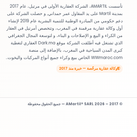
تأسست AMARTIL، الشركة العقارية الأولى في مرتيل، عام 2017
بمدينة Martil على يد المقاول عمر حمداني, و حصلت الشركة على
دعم حكومي من المبادرة الوطنية للتنمية البشرية عام 2019 لإنشاء
أول وكالة عقارية مرقمنة في المغرب، وتتخصص أمرتيل في العقار
من الكراء و البيع و الإصلاحات و البناء، و لتوسعة المجال الجغرافي
الذي تشتغل فيه أطلقت الشركة موقع Dark.ma العقاري لتغطية
كبرى المدن السياحية في المغرب، بالإضافة إلى منصة
WWmaroc.com الخاص ببيع وكراء جميع أنواع المركبات واليخوت..
وكالة عقارية مرخّصة — خبرة منذ 2017
© 2017 – 2026 AMartil® SARL — جميع الحقوق محفوظة