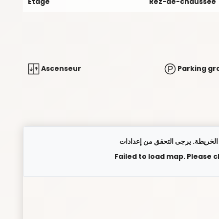
Étage
Rez-de-chaussée
Ascenseur
Parking gr
Failed to load map. Please 