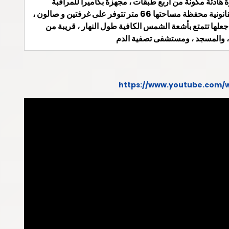
ة هادئة مكونة من أربع طبقات ، مجهزة بكاميرا للمراقبة
وحارس على مدار الساعة ، ومرآب للسيارات و المصعد ، الحالة القانونية محفظة مساحتها 66 متر تتوفر على غرفتين و صالون ،
علها تتمتع بأشعة الشمس الكافية طول النهار ، قريبة من
ة ، والمسجد ، ومستشفى تصفية الدم
https://www.youtube.com