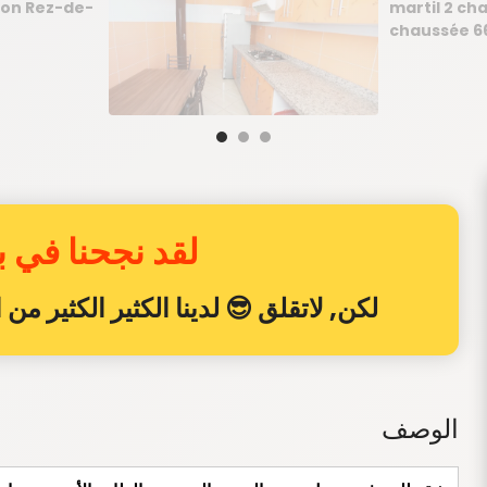
لقد نجحنا في بي
لكن, لاتقلق 😎 لدينا الكثير الكثير م
الوصف