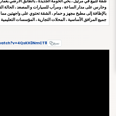
شقة للبيع في مرتيل ، بحي الحومة الجديدة ، بالطابق الأرضي بعمار
بالإظافة إلى مطبخ مجهز و حمام ، الشقة تحتوي على واجهتين مما ج
جميع المرافق الأساسية ، المحلات التجارية ، المؤسسات التعليمي
/watch?v=4QsKH3NmCT8
نسخ