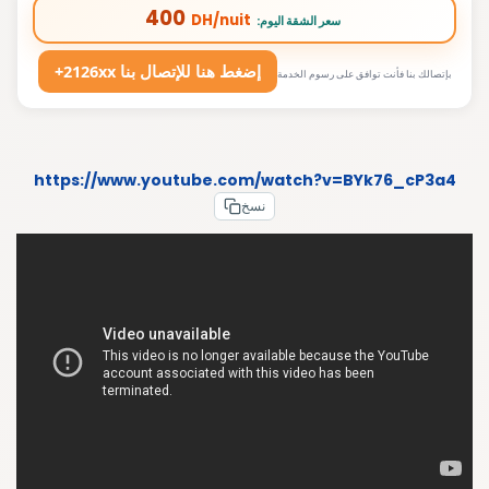
400
DH/nuit
:سعر الشقة اليوم
+2126xx إضغط هنا للإتصال بنا
بإتصالك بنا فأنت توافق على رسوم الخدمة
https://www.youtube.com/watch?v=BYk76_cP3a4
نسخ