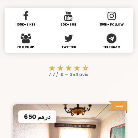
100K+ LIKES
60K+ SUB
100K+ FOLLOW
FB GROUP
TWITTER
TELEGRAM
★★★★☆
7.7 / 10
—
354 avis
مميز
650 درهم