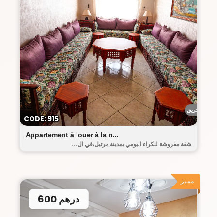
أحريق
CODE: 915
Appartement à louer à la n...
شقة مفروشة للكراء اليومي بمدينة مرتيل،في ال...
مميز
600 درهم