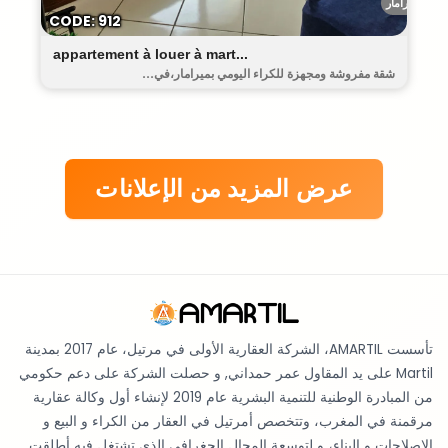
ميرامار
CODE: 912
appartement à louer à mart...
شقة مفروشة ومجهزة للكراء اليومي بميرامار،في...
عرض المزيد من الإعلانات
تأسست AMARTIL، الشركة العقارية الأولى في مرتيل، عام 2017 بمدينة
Martil على يد المقاول عمر حمداني, و حصلت الشركة على دعم حكومي
من المبادرة الوطنية للتنمية البشرية عام 2019 لإنشاء أول وكالة عقارية
مرقمنة في المغرب، وتتخصص أمرتيل في العقار من الكراء و البيع و
الإصلاحات و البناء، و لتوسعة المجال الجغرافي الذي تشتغل فيه أطلقت