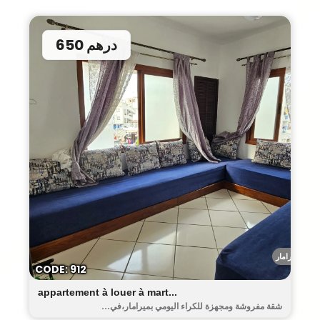
650 درهم
ميرامار
CODE: 912
appartement à louer à mart...
شقة مفروشة ومجهزة للكراء اليومي بميرامار،في...