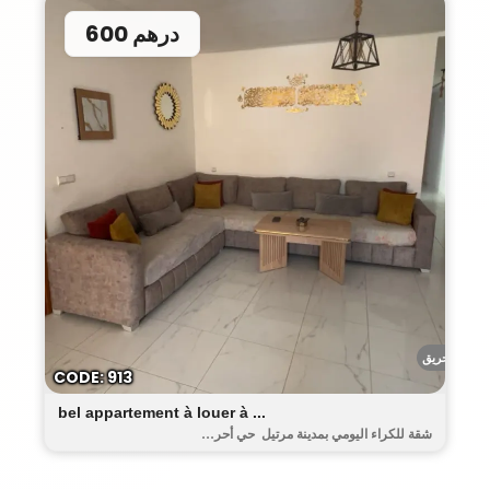
600 درهم
أحريق
CODE: 913
bel appartement à louer à ...
شقة للكراء اليومي بمدينة مرتيل حي أحر...