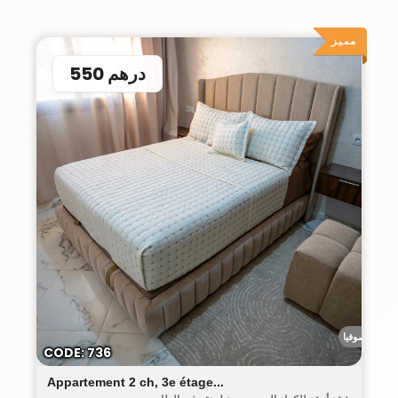
مميز
550 درهم
رياض صوفيا
CODE: 736
Appartement 2 ch, 3e étage...