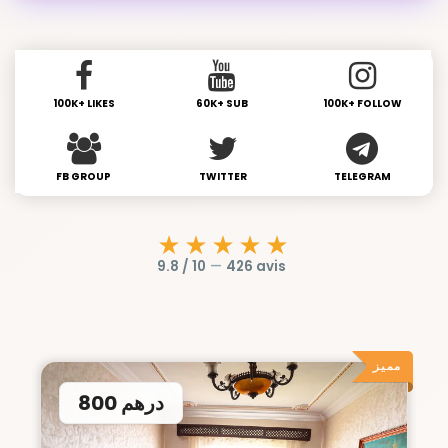
100K+ LIKES
60K+ SUB
100K+ FOLLOW
FB GROUP
TWITTER
TELEGRAM
★★★★★
9.8 / 10
—
426 avis
مميز
800 درهم