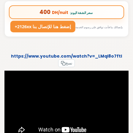
400
DH/nuit
:سعر الشقة اليوم
+2126xx إضغط هنا للإتصال بنا
بإتصالك بنا فأنت توافق على رسوم الخدمة
https://www.youtube.com/watch?v=_LMql8o7ftI
نسخ