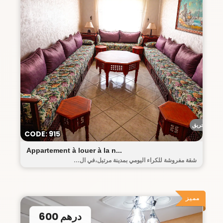
أحريق
CODE: 915
Appartement à louer à la n...
شقة مفروشة للكراء اليومي بمدينة مرتيل،في ال...
مميز
600 درهم