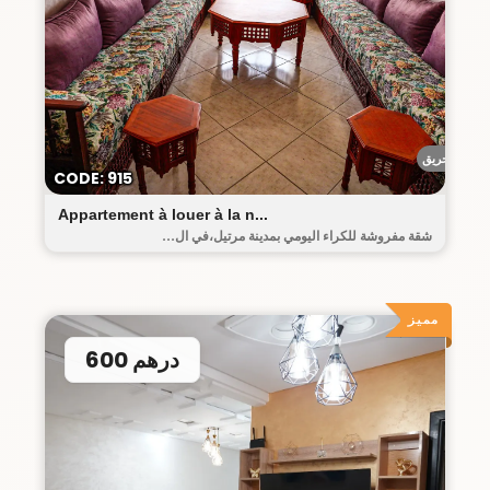
أحريق
CODE: 915
Appartement à louer à la n...
شقة مفروشة للكراء اليومي بمدينة مرتيل،في ال...
مميز
600 درهم