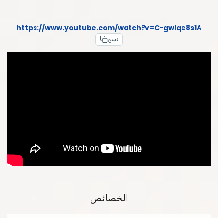
https://www.youtube.com/watch?v=C-gwlqe8s1A
نسخ
الخصائص