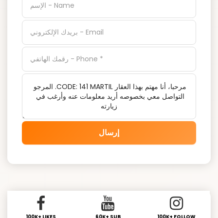
إرسال
100K+ LIKES
60K+ SUB
100K+ FOLLOW