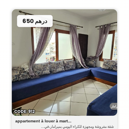
650 درهم
ميرامار
CODE: 912
appartement à louer à mart...
شقة مفروشة ومجهزة للكراء اليومي بميرامار،في...