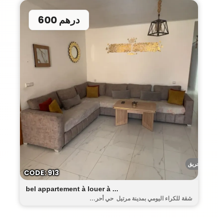
600 درهم
أحريق
CODE: 913
bel appartement à louer à ...
شقة للكراء اليومي بمدينة مرتيل حي أحر...